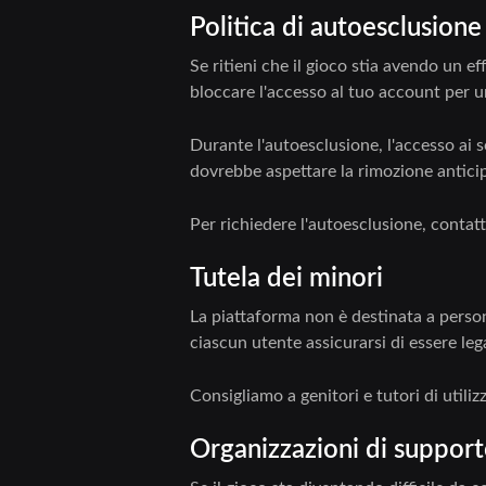
Politica di autoesclusione
Se ritieni che il gioco stia avendo un e
bloccare l'accesso al tuo account per u
Durante l'autoesclusione, l'accesso ai 
dovrebbe aspettare la rimozione anticipat
Per richiedere l'autoesclusione, contat
Tutela dei minori
La piattaforma non è destinata a persone
ciascun utente assicurarsi di essere leg
Consigliamo a genitori e tutori di utili
Organizzazioni di suppor