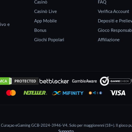
Casinò
FAQ
Casinò Live
Verifica Account
App Mobile
Depositi e Preliev
vivo e
Bonus
Gioco Responsab
Giochi Popolari
Affiliazione
cenza: Curaçao eGaming GCB-2024-3946-V4. Solo per maggiorenni (18+). Il gioco 
Supporto