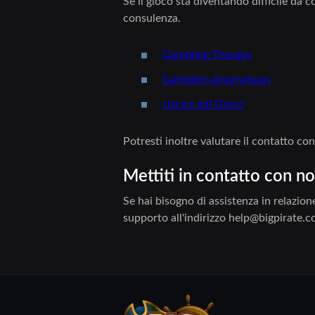
Se il gioco sta diventando difficile da 
consulenza.
Gambling Therapy
Gamblers Anonymous
Uscire dal Gioco
Potresti inoltre valutare il contatto con
Mettiti in contatto con no
Se hai bisogno di assistenza in relazione
supporto all'indirizzo
help@bigpirate.co