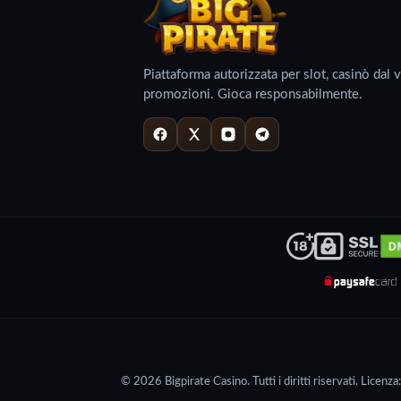
Piattaforma autorizzata per slot, casinò dal 
promozioni. Gioca responsabilmente.
© 2026 Bigpirate Casino. Tutti i diritti riservati. Li