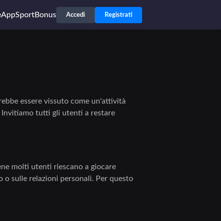
e
App
Sport
Bonus
Accedi
Registrati
vrebbe essere vissuto come un'attività
nvitiamo tutti gli utenti a restare
ne molti utenti riescano a giocare
 o sulle relazioni personali. Per questo