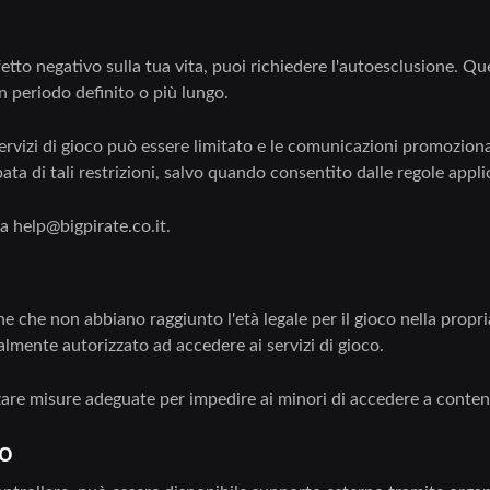
ffetto negativo sulla tua vita, puoi richiedere l'autoesclusione. Q
n periodo definito o più lungo.
servizi di gioco può essere limitato e le comunicazioni promozion
a di tali restrizioni, salvo quando consentito dalle regole applica
ta
help@bigpirate.co.it
.
 che non abbiano raggiunto l'età legale per il gioco nella propria
almente autorizzato ad accedere ai servizi di gioco.
zzare misure adeguate per impedire ai minori di accedere a contenut
to