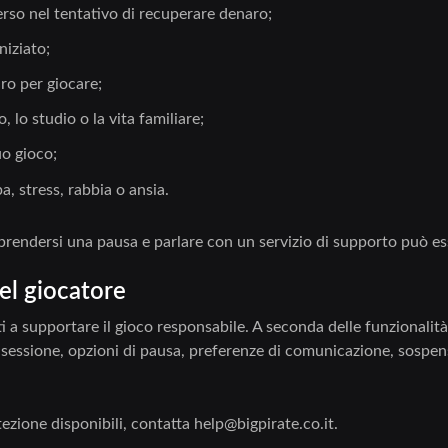
rso nel tentativo di recuperare denaro;
niziato;
aro per giocare;
o, lo studio o la vita familiare;
uo gioco;
a, stress, rabbia o ansia.
 prendersi una pausa e parlare con un servizio di supporto può ess
el giocatore
i a supportare il gioco responsabile. A seconda delle funzionalit
di sessione, opzioni di pausa, preferenze di comunicazione, sospe
tezione disponibili, contatta
help@bigpirate.co.it
.