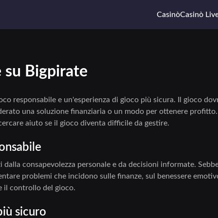
Casinò
Casinò Liv
 su Bigpirate
oco responsabile e un'esperienza di gioco più sicura. Il gioco do
rato una soluzione finanziaria o un modo per ottenere profitto. I
ercare aiuto se il gioco diventa difficile da gestire.
onsabile
zi dalla consapevolezza personale e da decisioni informate. Sebbe
entare problemi che incidono sulle finanze, sul benessere emotivo
l controllo del gioco.
più sicuro