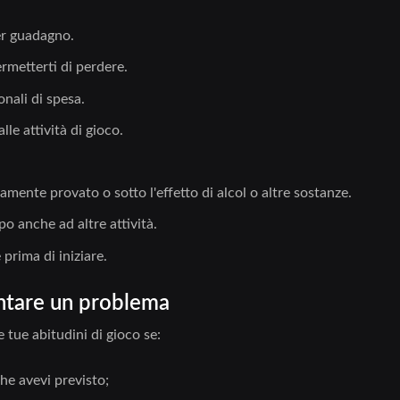
er guadagno.
rmetterti di perdere.
onali di spesa.
le attività di gioco.
ente provato o sotto l'effetto di alcol o altre sostanze.
o anche ad altre attività.
 prima di iniziare.
ntare un problema
e tue abitudini di gioco se:
he avevi previsto;